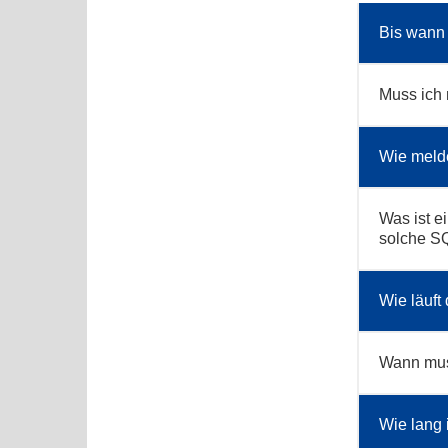
Bis wann 
Muss ich
Wie melde
Was ist e
solche S
Wie läuft
Wann muss
Wie lang 