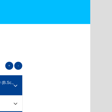
+
-
 (B.Sc.,