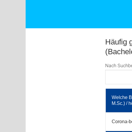
Häufig 
(Bachel
Nach Suchbegr
Welche Be
M.Sc.) / 
Corona-be