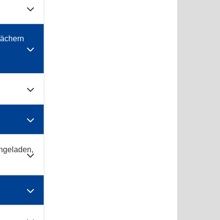
fächern
ingeladen,