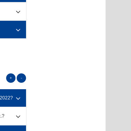
+
-
 2022?
c.?