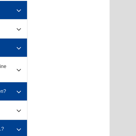
ine
en?
.?