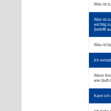
Was ist z
Was ist z
wichtig z
(betrifft
Was ist b
Ich exmat
Wann find
wie läuft 
Kann ich 