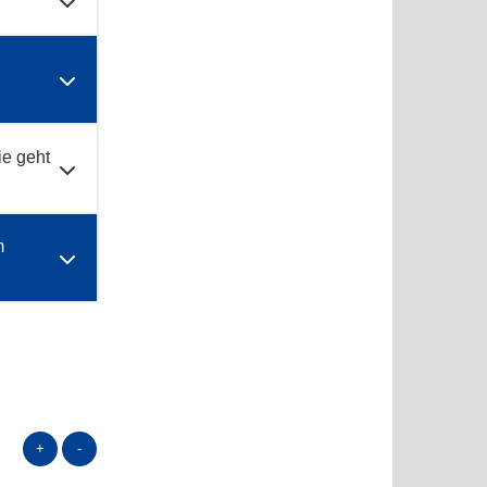
ie geht
m
+
-