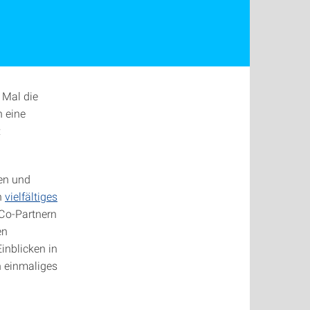
 Mal die
n eine
:
en und
in
vielfältiges
Co-Partnern
en
nblicken in
n einmaliges