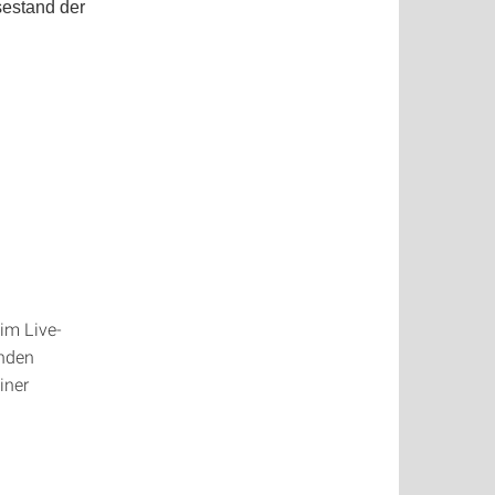
estand der
im Live-
änden
iner