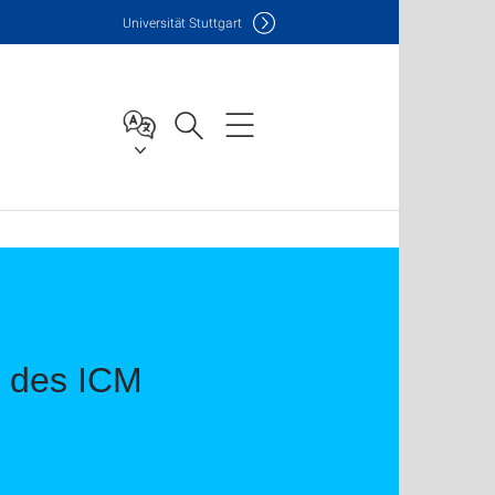
Uni
versität Stuttgart
 des ICM