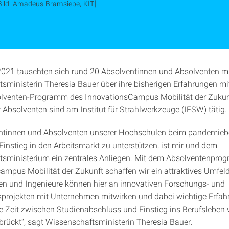
Bild: Amadeus Bramsiepe, KIT]
2021 tauschten sich rund 20 Absolventinnen und Absolventen m
sministerin Theresia Bauer über ihre bisherigen Erfahrungen m
lventen-Programm des InnovationsCampus Mobilität der Zukun
r Absolventen sind am Institut für Strahlwerkzeuge (IFSW) tätig.
entinnen und Absolventen unserer Hochschulen beim pandemieb
Einstieg in den Arbeitsmarkt zu unterstützen, ist mir und dem
sministerium ein zentrales Anliegen. Mit dem Absolventenpro
ampus Mobilität der Zukunft schaffen wir ein attraktives Umfe
en und Ingenieure können hier an innovativen Forschungs- und
projekten mit Unternehmen mitwirken und dabei wichtige Erfa
 Zeit zwischen Studienabschluss und Einstieg ins Berufsleben 
brückt“, sagt Wissenschaftsministerin Theresia Bauer.