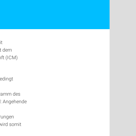
it
it dem
ft (ICM)
edingt
gramm des
ld: Angehende
hrungen
wird somit