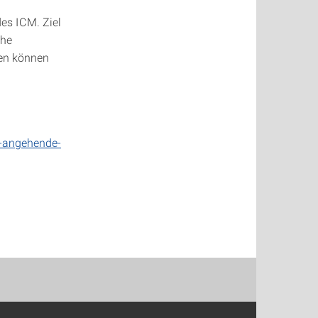
es ICM. Ziel
che
en können
er-angehende-