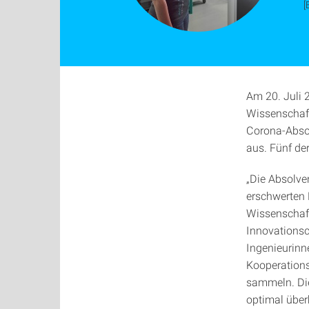
[
Am 20. Juli 
Wissenschaft
Corona-Abso
aus. Fünf de
„Die Absolv
erschwerten 
Wissenschaft
Innovationsc
Ingenieurinn
Kooperations
sammeln. Die
optimal über