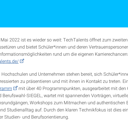
 Mai 2022 ist es wieder so weit: TechTalents öffnet zum zweiten
ssetüren und bietet Schüler*innen und deren Vertrauenspersone
Informationsmöglichkeiten rund um die eigenen Karrierechancen
alents.de/
 Hochschulen und Unternehmen stehen bereit, sich Schüler*inn
ressierten zu präsentieren und mit ihnen in Kontakt zu treten. E
gramm
mit über 40 Programmpunkten, ausgearbeitet mit den 
Berufswahl-SIEGEL, wartet mit spannenden Vorträgen, virtuell
srundgängen, Workshops zum Mitmachen und authentischen Ei
und Studienalltag auf. Durch den klaren Technikfokus ist dies ei
er Studien- und Berufsorientierung.