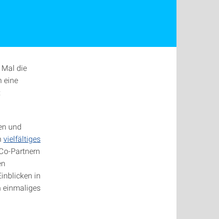
 Mal die
n eine
:
en und
in
vielfältiges
Co-Partnern
en
nblicken in
n einmaliges