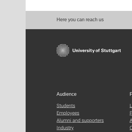
Here you can reach us
Audience
F
Students
L
Employees
P
Alumni and supporters
A
Industry
C