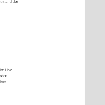
estand der
im Live-
änden
iner